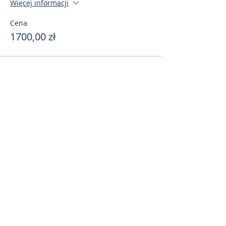
Więcej informacji
Cena
1700,00 zł
Поделиться
toursweetdreams@gmail.com