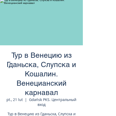
странам Европы
Тур в Венецию из
Гданьска, Слупска и
Кошалин.
Венецианский
карнавал
pt., 21 lut
  |  
Gdańsk PKS. Центральный
вход
Тур в Венецию из Гданьска, Слупска и