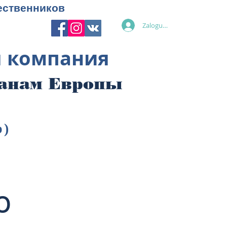
ественников
Zaloguj się
я компания
ранам Европы
p)
ю