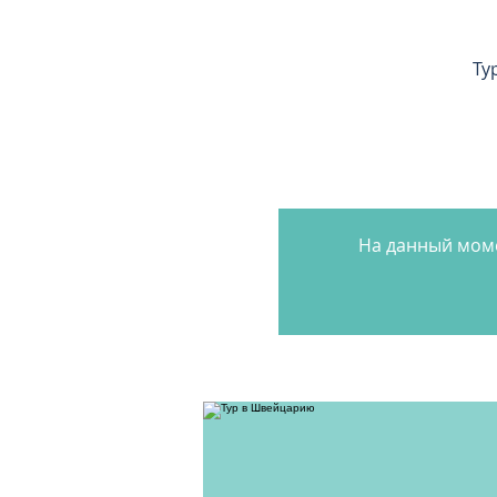
Ту
На данный моме