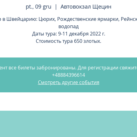
pt., 09 gru
  |  
Автовокзал Щецин
р в Швейцарию: Цюрих, Рождественские ярмарки, Рейнс
водопад
Даты тура: 9-11 декабря 2022 г.
Стоимость тура 650 злотых.
нт все билеты забронированы. Для регистрации свяжит
+48884396614
Смотреть другие события