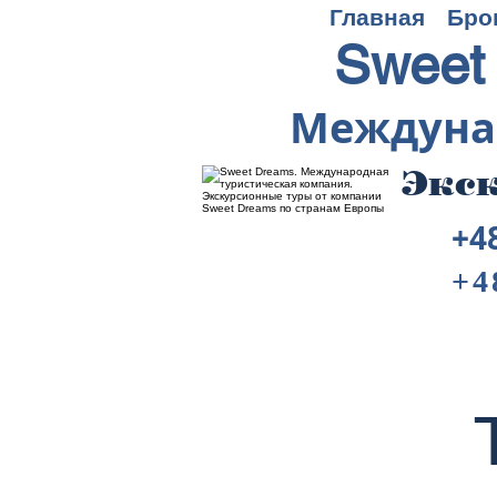
Главная
Бро
Sweet
Междуна
Экск
+4
+4