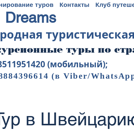
нирование туров
Контакты
Клуб путеш
 Dreams
родная туристическа
урсионные туры по ст
8511951420 (мобильный);
8884396614
(в Viber/WhatsAp
Тур в Швейцари