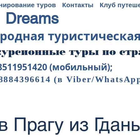
нирование туров
Контакты
Клуб путеш
 Dreams
родная туристическа
урсионные туры по ст
8511951420 (мобильный);
8884396614
(в Viber/WhatsAp
в Прагу из Гдан