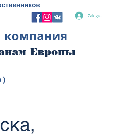
ественников
Zaloguj się
я компания
ранам Европы
p)
ьска,