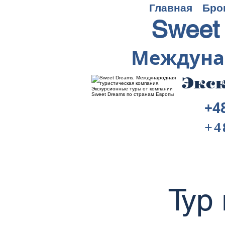
Главная
Бро
Sweet
Междуна
Экск
+4
+4
Тур 