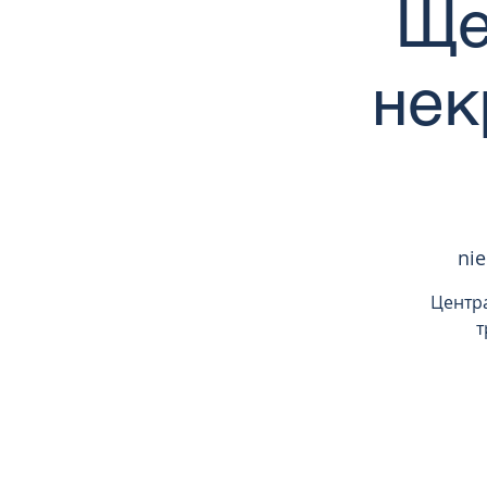
Ще
нек
nie
Центр
т