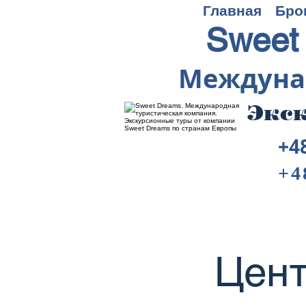
Главная
Бро
Sweet
Междуна
Экск
+4
+4
Цент