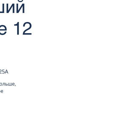
ший
е 12
25A
ольше,
ре