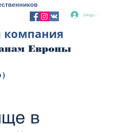
ественников
Zaloguj się
я компания
ранам Европы
p)
ище в