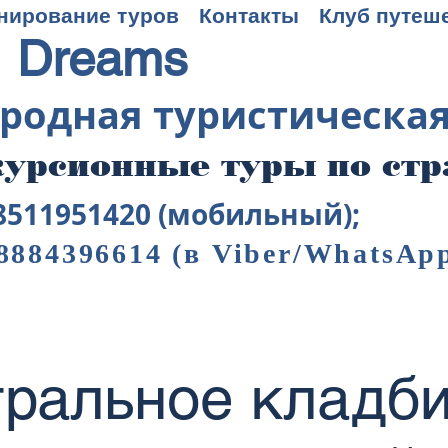
нирование туров
Контакты
Клуб путеш
 Dreams
родная туристическа
урсионные туры по ст
8511951420 (мобильный);
8884396614
(в Viber/WhatsAp
ральное кладб