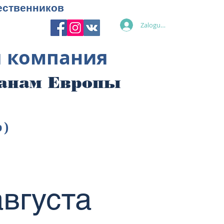
ественников
Zaloguj się
я компания
ранам Европы
p)
августа