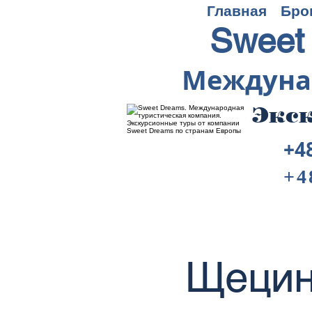
Главная
Бро
Sweet
Междуна
Экск
+4
+4
Щецин 