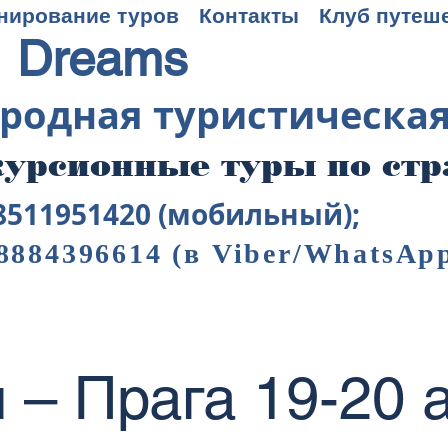
нирование туров
Контакты
Клуб путеш
 Dreams
родная туристическа
урсионные туры по ст
8511951420 (мобильный);
8884396614
(в Viber/WhatsAp
– Прага 19-20 