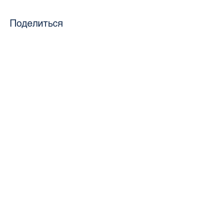
Поделиться
toursweetdreams@gmail.com