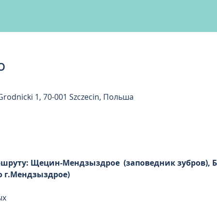
о
rodnicki 1, 70-001 Szczecin, Польша
шруту: Щецин-Мендзыздрое  (заповедник зубров), 
 г.Мендзыздрое) 
ых 