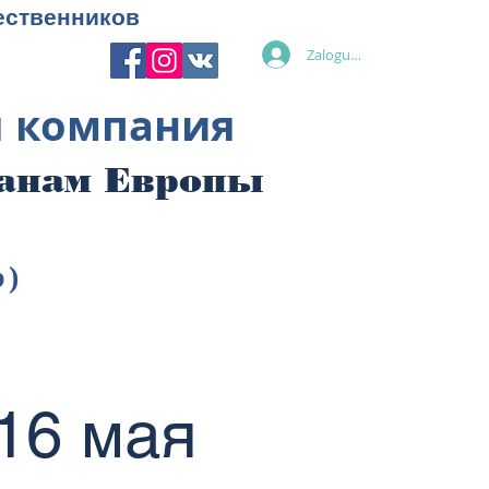
ественников
Zaloguj się
я компания
ранам Европы
p)
16 мая