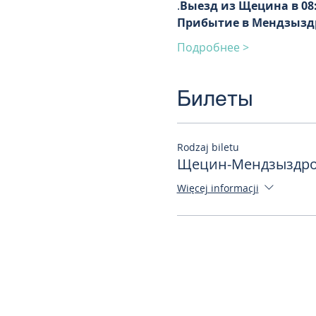
.
Выезд из Щецина в 08
Прибытие в Мендзыздр
Подробнее >
Билеты
Rodzaj biletu
Щецин-Мендзыздрое
Więcej informacji