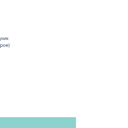
дник
рое)