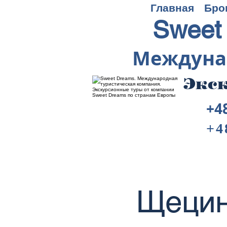
Главная
Бро
Sweet
Междуна
Экск
+4
+4
Щецин