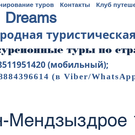
нирование туров
Контакты
Клуб путеш
 Dreams
родная туристическа
урсионные туры по ст
8511951420 (мобильный);
8884396614
(в Viber/WhatsAp
-Мендзыздрое 