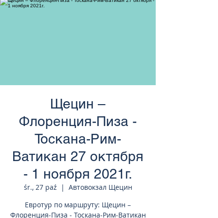
странам Европы
Щецин –
Флоренция-Пиза -
Тоскана-Рим-
Ватикан 27 октября
- 1 ноября 2021г.
śr., 27 paź
  |  
Автовокзал Щецин
Евротур по маршруту: Щецин –
Флоренция-Пиза - Тоскана-Рим-Ватикан