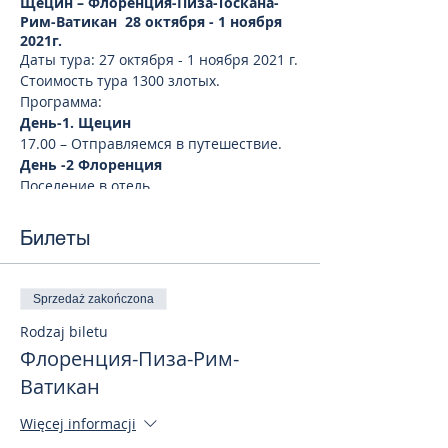
Щецин – Флоренция-Пиза-Тоскана-
Рим-Ватикан 28 октября - 1 ноября
2021г.
Даты тура: 27 октября - 1 ноября 2021 г.
Стоимость тура 1300 злотых.
Программа:
День-1. Щецин
17.00 – Отправляемся в путешествие.
День -2 Флоренция
Поселение в отель
Экскурсия во Флоренцию.
(Передвижение по Флоренции
Билеты
общественным транспортом, билеты
оплачиваеются самостоятельно
ориентировочно 10 евро с человека).
Флоренция - жемчужина итальянской и
Sprzedaż zakończona
мировой культуры, родина эпохи
Rodzaj biletu
Возрождения. Основана в 59 году до
Флоренция-Пиза-Рим-
н.э. лично Юлием Цезарем, достигла
своего расцвета в XIV - XVI века, став
Ватикан
финансовым и культурным ценром
Европы. Флоренция удачно сочетает в
Więcej informacji
себе дух великого прошлого (