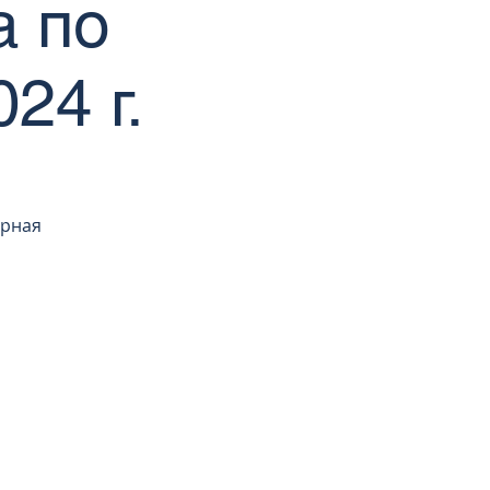
а по
24 г.
орная