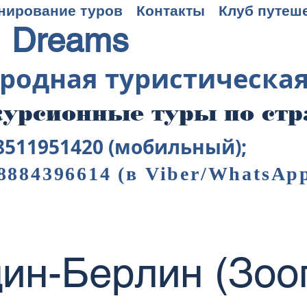
нирование туров
Контакты
Клуб путеш
 Dreams
родная туристическа
урсионные туры по ст
8511951420 (мобильный);
8884396614
(в Viber/WhatsAp
ин-Берлин (Зоо