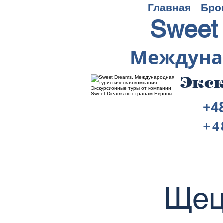
Главная
Бро
Sweet
Междуна
Экск
+4
+4
Щец