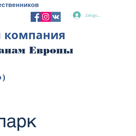
ественников
Zaloguj się
я компания
ранам Европы
p)
парк