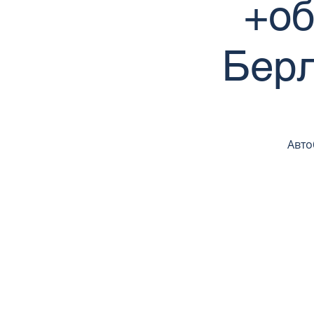
+об
Берл
Авто