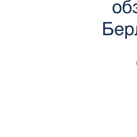
об
Бер