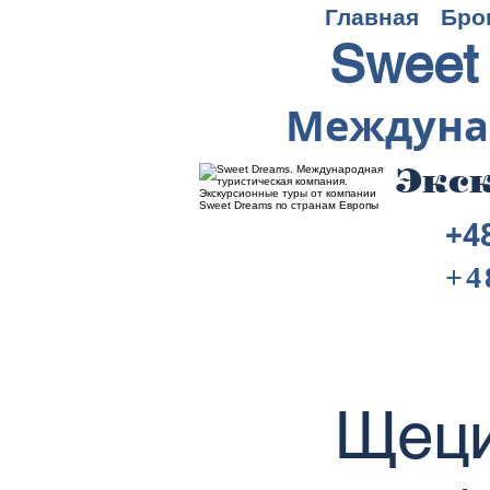
Главная
Бро
Sweet
Междуна
Экск
+4
+4
Щеци