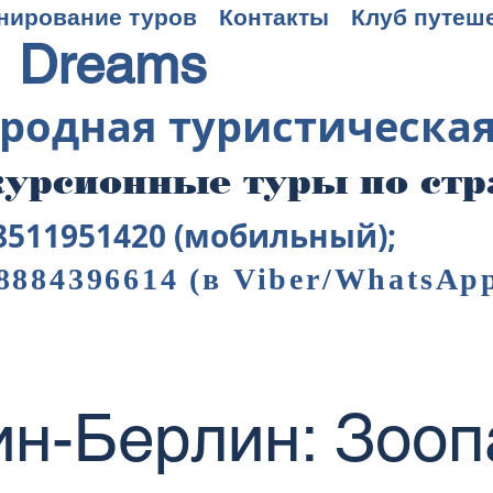
нирование туров
Контакты
Клуб путеш
 Dreams
родная туристическа
урсионные туры по ст
8511951420 (мобильный);
8884396614
(в Viber/WhatsAp
н-Берлин: Зооп