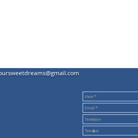
oursweetdreams@gmail.com