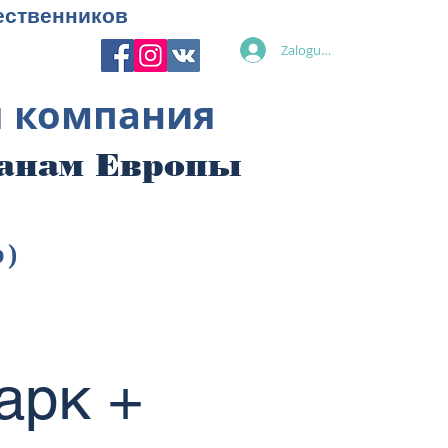
ественников
Zaloguj się
я компания
ранам Европы
p)
арк +