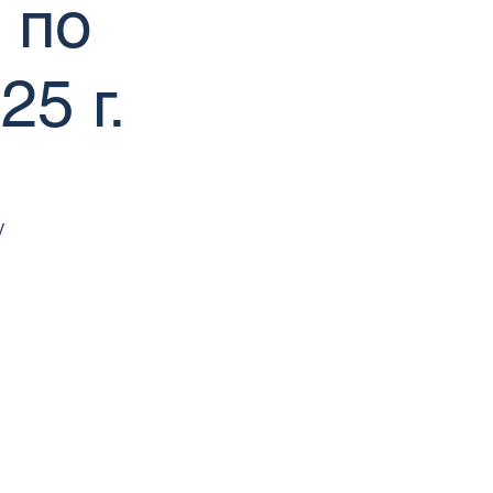
 по
5 г.
у