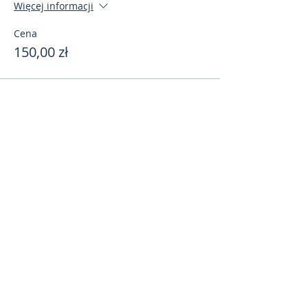
Więcej informacji
Cena
150,00 zł
Поделиться
toursweetdreams@gmail.com