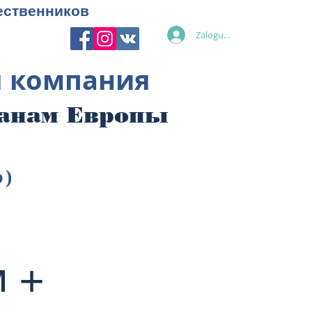
ественников
Zaloguj się
я компания
ранам Европы
p)
 +