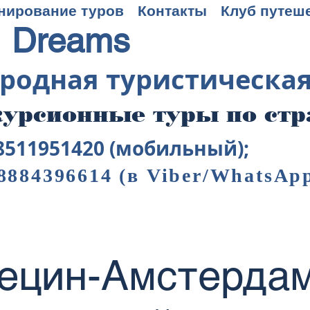
нирование туров
Контакты
Клуб путеш
 Dreams
родная туристическа
урсионные туры по ст
8511951420 (мобильный);
8884396614
(в Viber/WhatsAp
ецин-Амстердам