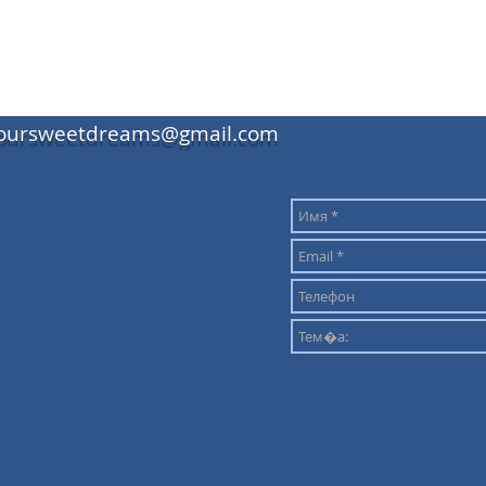
oursweetdreams@gmail.com