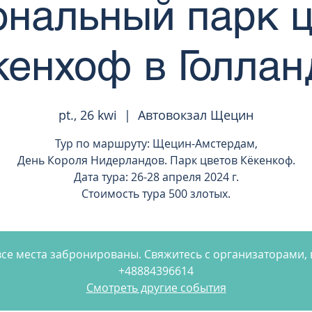
нальный парк 
кенхоф в Голлан
pt., 26 kwi
  |  
Автовокзал Щецин
Тур по маршруту: Щецин-Амстердам,
День Короля Нидерландов. Парк цветов Кёкенкоф.
Дата тура: 26-28 апреля 2024 г.
Стоимость тура 500 злотых.
се места забронированы. Свяжитесь с организаторами
+48884396614
Смотреть другие события