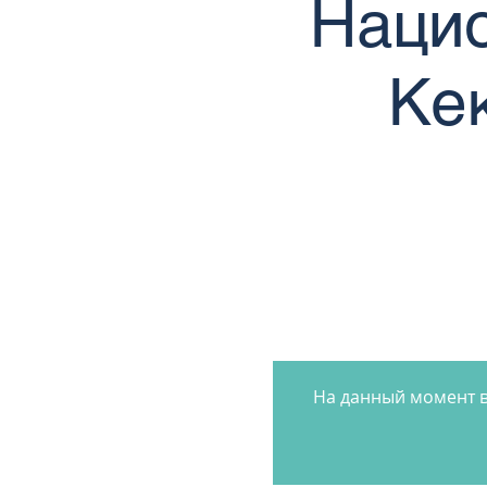
Нацио
Ке
На данный момент в