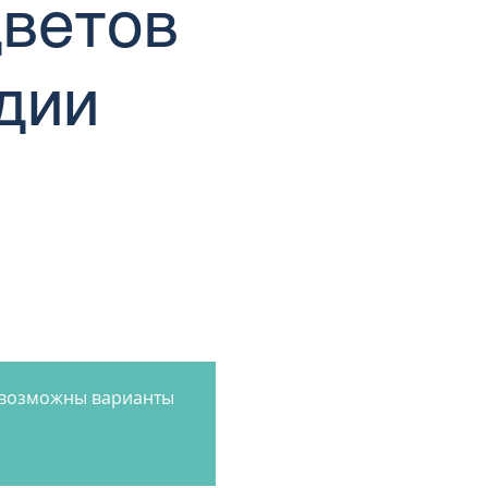
цветов
дии
, возможны варианты