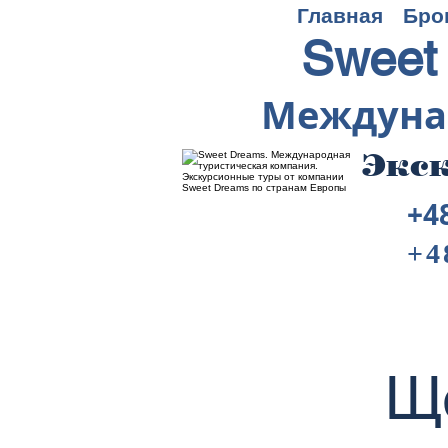
Главная
Бро
Sweet
Междуна
Экск
+4
+4
Щ