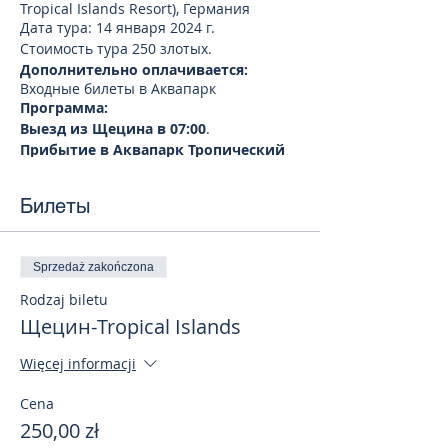
Tropical Islands Resort), Германия
Дата тура: 14 января 2024 г.
Стоимость тура 250 злотых.
Дополнительно оплачивается:
Входные билеты в Аквапарк
Программа:
Выезд из Щецина в 07:00
.
Прибытие в Аквапарк Тропический
остров ориентировочно 10.30.
Посещение "Тропического острова"
Билеты
(Das Tropical Islands Resort) с 10.00 до
18.00
"Тропический остров" (Das Tropical
Islands Resort) считается самым
Sprzedaż zakończona
большим крытым аквапарком в мире.
Rodzaj biletu
Рукотворная природная зона
превращена в современный центр
Щецин-Tropical Islands
водных развлечений и видов спорта.
Внутри эллинга, на площади, равной
Więcej informacji
восьми футбольным полям,
разместился настоящий тропический
Cena
курорт с пальмами, лианами,
250,00 zł
бассейнами и соломенными хижинами.