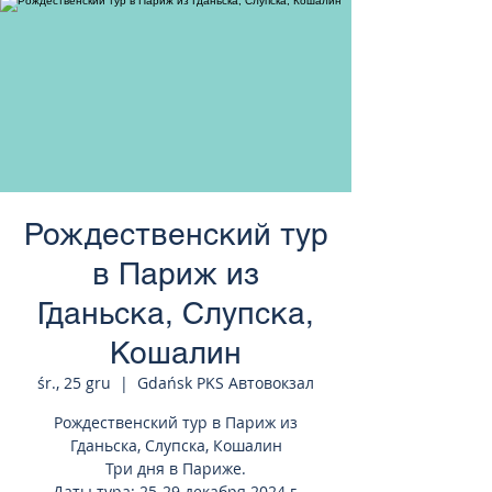
странам Европы
Рождественский тур
в Париж из
Гданьска, Слупска,
Кошалин
śr., 25 gru
  |  
Gdańsk PKS Автовокзал
Рождественский тур в Париж из
Гданьска, Слупска, Кошалин
Три дня в Париже.
Даты тура: 25-29 декабря 2024 г.