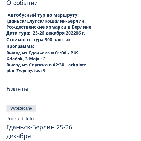
О событии
Автобусный тур по маршруту:
Гданьск/Слупск/Кошалин-Берлин.
Рождественские ярмарки в Берлине
Дата тура: 25-26 декабря 202206 г.
Стоимость тура 300 злотых.
Программа:
Выезд из Гданьска в 01:00 - PKS
Gdańsk, 3 Maja 12
Выезд из Слупска в 02:30 - arkplatz
plac Zwycięstwa 3
Выезд из Кошалин в 04.00 - LOTOS -
Stacja paliw (рядом Madagaskar
Билеты
Детский развлекательный центр),
Bohaterów Warszawy 2, 75-001
Koszalin.
Прибытие в Берлин ориентировочно
Wyprzedane
10.00.
Прибытие в Берлин ориентировочно
Rodzaj biletu
10.00.
Гданьск-Берлин 25-26
Обзорная прогулка по городу Берлину -
декабря
(желающие могут отправиться на