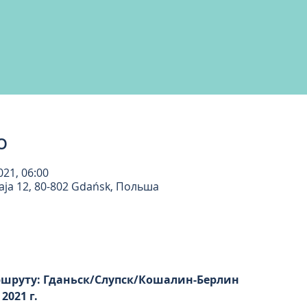
о
2021, 06:00
Maja 12, 80-802 Gdańsk, Польша
шруту: Гданьск/Слупск/Кошалин-Берлин  
2021 г.