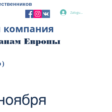
ественников
Zaloguj się
я компания
ранам Европы
p)
 ноября