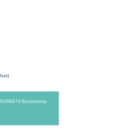
тых)
884396614 Возможны