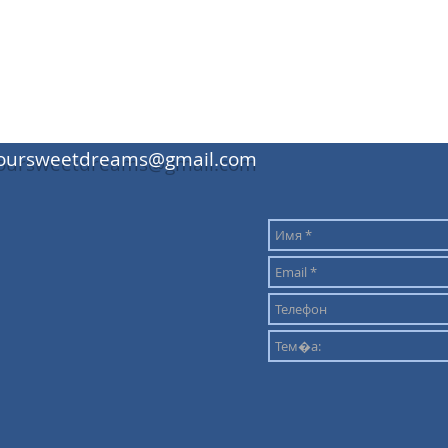
oursweetdreams@gmail.com