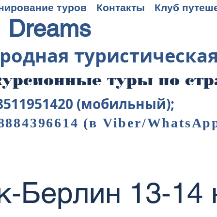
нирование туров
Контакты
Клуб путеш
 Dreams
родная туристическа
урсионные туры по ст
8511951420 (мобильный);
8884396614
(в Viber/WhatsAp
к-Берлин 13-14