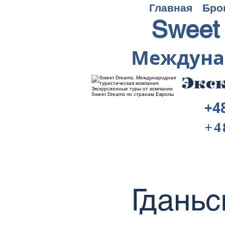
Главная
Бро
Sweet
Междуна
Экск
+4
+4
Гданьс