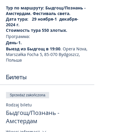
Тур по маршруту: Быдгощ/Познань -
Амстердам. Фестиваль света.
Дата тура: 29 ноября-1 декабря-
2024 г.
Стоимость тура 550 злотых.
Программа:
День-1.
Выезд из Быдгощ в 19:00
. Opera Nova,
Marszałka Focha 5, 85-070 Bydgoszcz,
Польша
Выезд из Познани в 21:00
. Dworzec
Letni, Składowa 9, 61-897 Poznań-Stare
Билеты
Miasto, Польша
День-2. Амстердам
Прибытие в Амстердам. Обзорная
экскурсия по городу. Амстердам - это
Sprzedaż zakończona
жемчужина Северной Европы,
Rodzaj biletu
"Венеция Севера", город удивительной
архитектуры, сотен каналов и тысяч
Быдгощ/Познань -
мостов. Он очаровывает и влюбляет в
Амстердам
себя с первого взгляда, это место по-
настоящему свободных нравов с
Więcej informacji