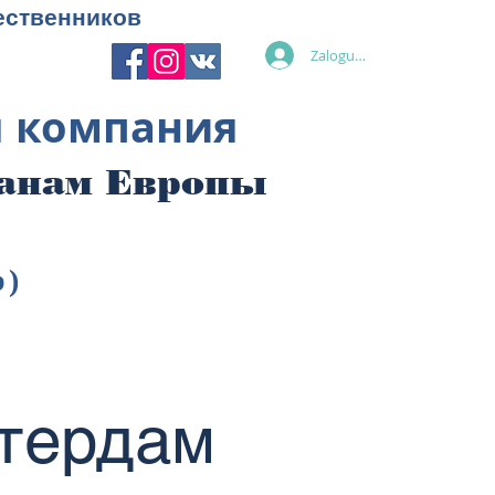
ественников
Zaloguj się
я компания
ранам Европы
p)
стердам