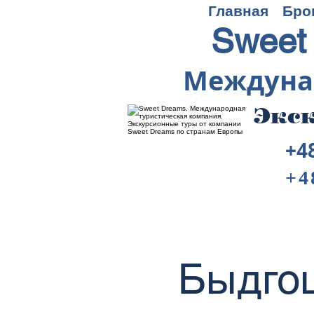
Главная
Бро
Sweet
Междуна
Экск
+4
+4
Быдгощ