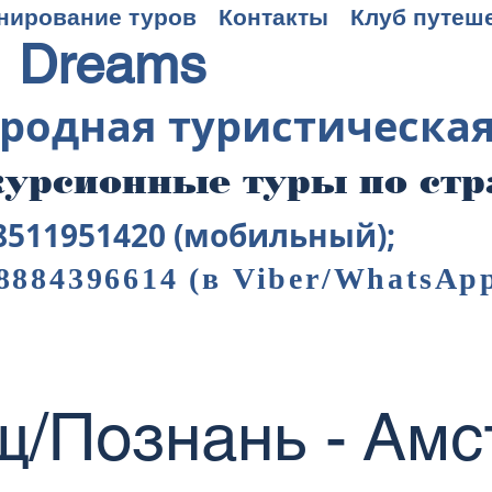
нирование туров
Контакты
Клуб путеш
 Dreams
родная туристическа
урсионные туры по ст
8511951420 (мобильный);
8884396614
(в Viber/WhatsAp
/Познань - Ам