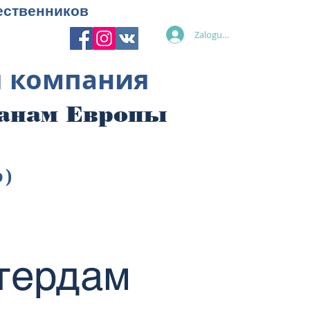
ественников
Zaloguj się
я компания
ранам Европы
p)
тердам