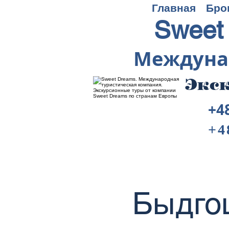
Главная
Бро
Sweet
Междуна
Экск
+4
+4
Быдго