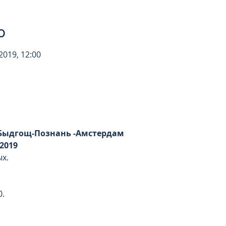
о
 2019, 12:00
 Быдгощ-Познань -Амстердам
 2019
ых.
0.