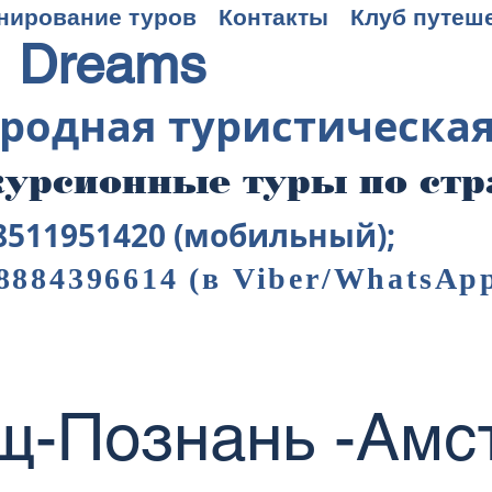
нирование туров
Контакты
Клуб путеш
 Dreams
родная туристическа
урсионные туры по ст
8511951420 (мобильный);
8884396614
(в Viber/WhatsAp
щ-Познань -Амс