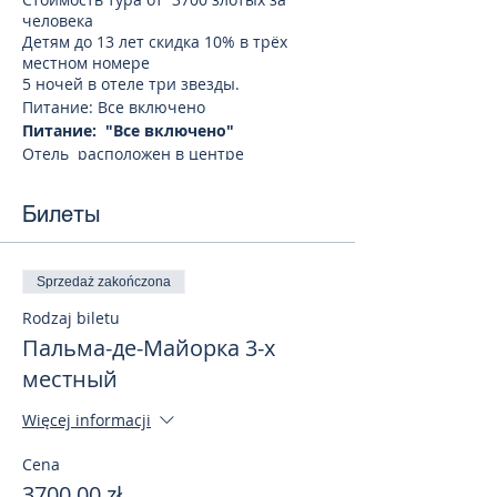
человека
Детям до 13 лет скидка 10% в трёх
местном номере
5 ночей в отеле три звезды.
Питание: Все включено
Питание: "Все включено"
Отель расположен в центре
курортного городка Эль-Ареналь, в 80
метрах от пляжа. К услугам гостей
Билеты
открытый бассейн, детский бассейн,
бесплатный Wi-Fi на всей территории и
номера с телевизором со
спутниковыми каналами.
Sprzedaż zakończona
Во всех номерах есть кондиционер и
Rodzaj biletu
собственная ванная комната с феном.
В ресторане отеля, работающем в
Пальма-де-Майорка 3-х
формате «шведский стол», подают
местный
ежедневный завтрак, обед и ужин из
блюд интернациональной кухни. В
Więcej informacji
распоряжении гостей лаундж-бар и
комната для игр, в которой также
Cena
можно посмотреть телевизор.
3700,00 zł
В оживленном центре городка Эль-