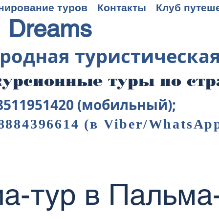
нирование туров
Контакты
Клуб путеш
 Dreams
родная туристическа
урсионные туры по ст
8511951420 (мобильный);
8884396614
(в Viber/WhatsAp
а-тур в Пальма