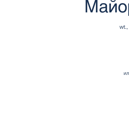
Майор
wt.,
ил