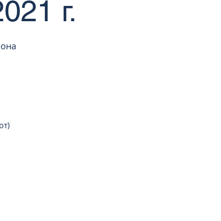
021 г.
иона
от)