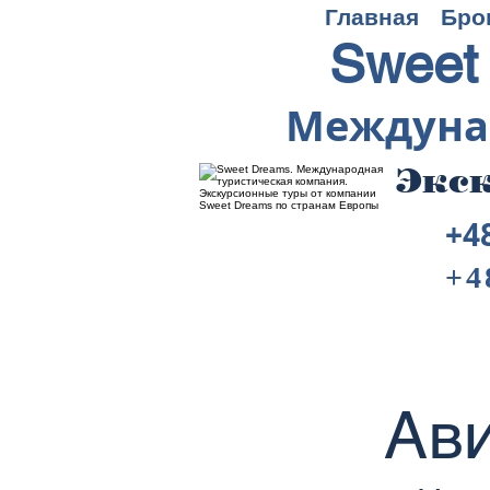
Главная
Бро
Sweet
Междуна
Экск
+4
+4
Ави