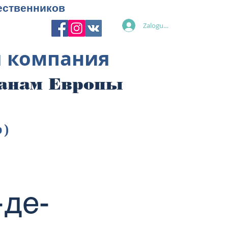
ественников
Zaloguj się
я компания
ранам Европы
p)
-де-