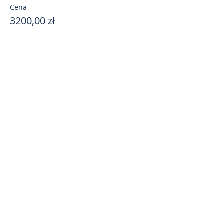
Cena
3200,00 zł
Поделиться
toursweetdreams@gmail.com